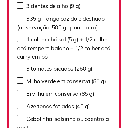
3
dentes de alho (
9 g
)
335 g
frango cozido e desfiado
(observação:
500 g
quando cru)
1
colher chá sal (
5 g
) + 1/2 colher
chá tempero baiano + 1/2 colher chá
curry em pó
3
tomates picados (
260 g
)
Milho verde em conserva (85 g)
Ervilha em conserva (85 g)
Azeitonas fatiadas (40 g)
Cebolinha, salsinha ou coentro a
gosto