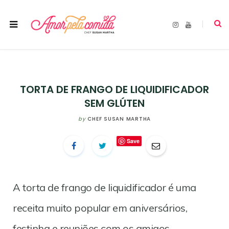
I
Y
n
o
s
u
t
T
a
u
g
b
r
e
a
m
TORTA DE FRANGO DE LIQUIDIFICADOR
SEM GLÚTEN
by
CHEF SUSAN MARTHA
Save
A torta de frango de liquidificador é uma
receita muito popular em aniversários,
festinha e reuniões com os amigos.