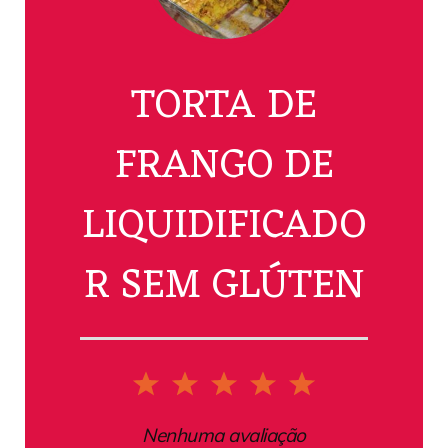
TORTA DE
FRANGO DE
LIQUIDIFICADO
R SEM GLÚTEN
1
2
3
4
5
Star
Stars
Stars
Stars
Stars
Nenhuma avaliação