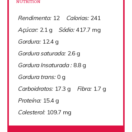
NUTRITION
Rendimento:
12
Calorias:
241
Açúcar:
2.1 g
Sódio:
417.7 mg
Gordura:
12.4 g
Gordura saturada:
2.6 g
Gordura Insaturada :
8.8 g
Gordura trans:
0 g
Carboidratos:
17.3 g
Fibra:
1.7 g
Proteína:
15.4 g
Colesterol:
109.7 mg