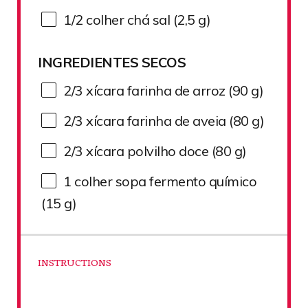
1/2
colher chá sal (2,
5 g
)
INGREDIENTES SECOS
2/3
xícara farinha de arroz (
90 g
)
2/3
xícara farinha de aveia (
80 g
)
2/3
xícara polvilho doce (
80 g
)
1
colher sopa fermento químico
(
15 g
)
INSTRUCTIONS