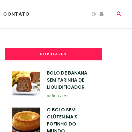
CONTATO
I
Y
n
o
s
u
t
T
a
u
g
b
r
e
a
m
POPULARES
BOLO DE BANANA
SEM FARINHA DE
LIQUIDIFICADOR
03/05/2026
O BOLO SEM
GLÚTEN MAIS
FOFINHO DO
MUNDO