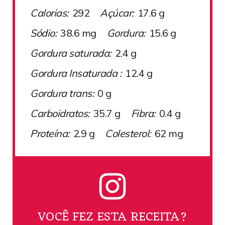
Calorias:
292
Açúcar:
17.6 g
Sódio:
38.6 mg
Gordura:
15.6 g
Gordura saturada:
2.4 g
Gordura Insaturada :
12.4 g
Gordura trans:
0 g
Carboidratos:
35.7 g
Fibra:
0.4 g
Proteína:
2.9 g
Colesterol:
62 mg
VOCÊ FEZ ESTA RECEITA?