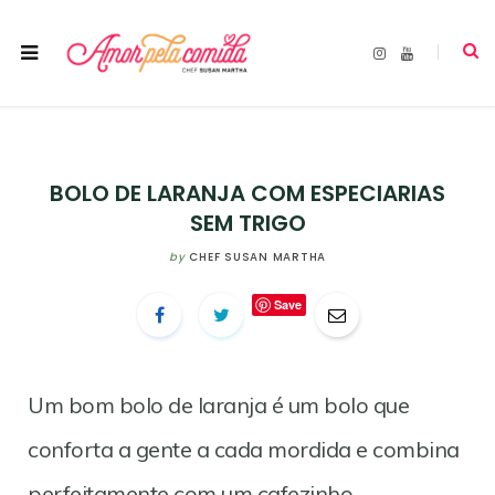
I
Y
n
o
s
u
t
T
a
u
g
b
r
e
a
m
BOLO DE LARANJA COM ESPECIARIAS
SEM TRIGO
by
CHEF SUSAN MARTHA
Save
Um bom bolo de laranja é um bolo que
conforta a gente a cada mordida e combina
perfeitamente com um cafezinho.