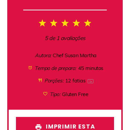
1
2
3
4
5
Star
Stars
Stars
Stars
Stars
5
de
1
avaliações
Autora:
Chef Susan Martha
Tempo de preparo:
45 minutos
Porções:
12
fatias
1
x
Tipo:
Gluten Free
IMPRIMIR ESTA