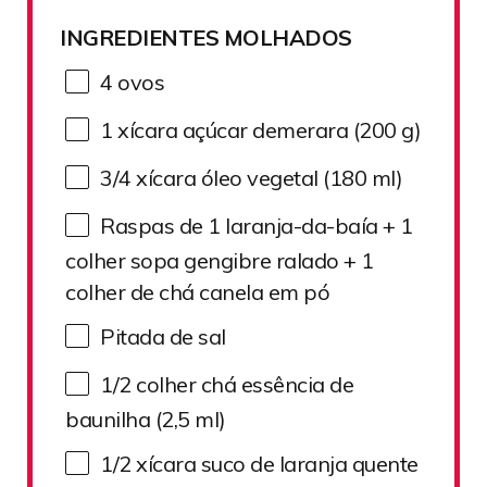
INGREDIENTES MOLHADOS
4
ovos
1
xícara açúcar demerara (200 g)
3/4
xícara óleo vegetal (180 ml)
Raspas de
1
laranja-da-baía +
1
colher sopa gengibre ralado + 1
colher de chá canela em pó
Pitada de sal
1/2
colher chá essência de
baunilha (2,5 ml)
1/2
xícara suco de laranja quente