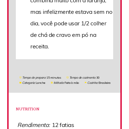
combina muito com a laranja,
mas infelizmente estava sem no
dia, você pode usar 1/2 colher
de chá de cravo em pó na
receita.
Tempo de preparo:
15 minutos
Tempo de cozimento:
30
Categoria:
Lanche
Método:
Feito à mão
Cozinha:
Brasileira
NUTRITION
Rendimento:
12 fatias