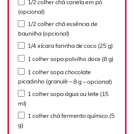
1/2
colher chá canela em pó
(opcional)
1/2
colher chá essência de
baunilha (opcional)
1/4
xícara farinha de coco (
25 g
)
1
colher sopa polvilho doce (
8 g
)
1
colher sopa chocolate
picadinho (granulè –
8 g
– opcional)
1
colher sopa água ou leite (
15
ml)
1
colher chá fermento químico (
5
g
)