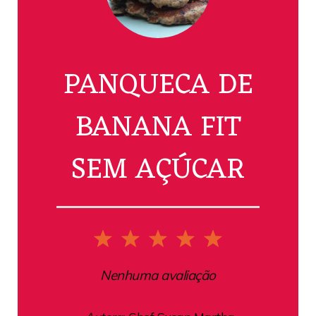
PANQUECA DE
BANANA FIT
SEM AÇÚCAR
1
2
3
4
5
Star
Stars
Stars
Stars
Stars
Nenhuma avaliação