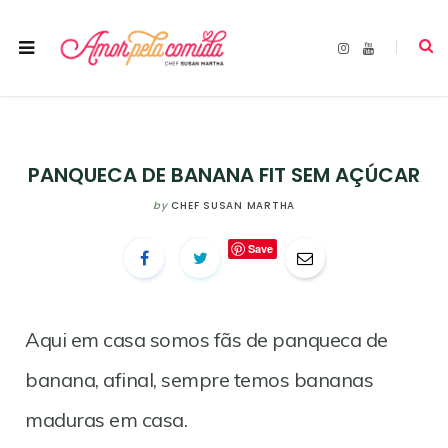
I
Y
n
o
s
u
t
T
a
u
g
b
r
e
a
m
PANQUECA DE BANANA FIT SEM AÇÚCAR
by
CHEF SUSAN MARTHA
Save
Aqui em casa somos fãs de panqueca de
banana, afinal, sempre temos bananas
maduras em casa.