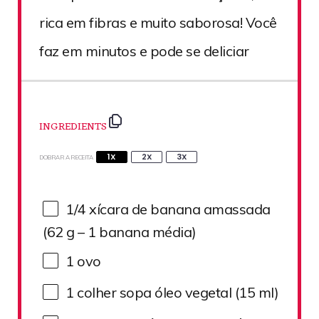
rica em fibras e muito saborosa! Você
faz em minutos e pode se deliciar
INGREDIENTS
1X
2X
3X
DOBRAR A RECEITA
1/4
xícara de banana amassada
(
62 g
– 1 banana média)
1
ovo
1
colher sopa óleo vegetal (
15
ml)