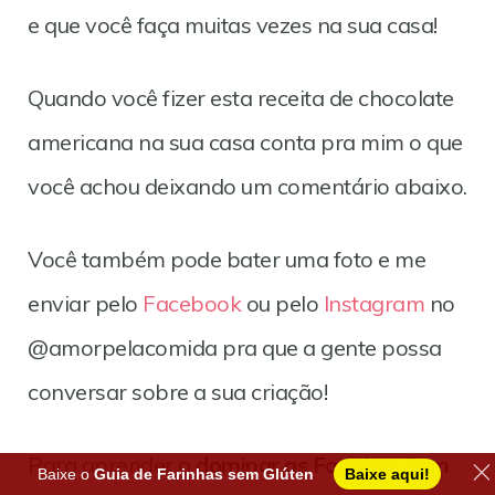
e que você faça muitas vezes na sua casa!
Quando você fizer esta receita de chocolate
americana na sua casa conta pra mim o que
você achou deixando um comentário abaixo.
Você também pode bater uma foto e me
enviar pelo
Facebook
ou pelo
Instagram
no
@amorpelacomida pra que a gente possa
conversar sobre a sua criação!
Para aprender a
dominar as Farinhas Sem
Baixe o
Guia de Farinhas sem Glúten
Baixe aqui!