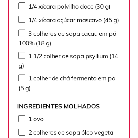
1/4
xícara polvilho doce (
30 g
)
1/4
xícara açúcar mascavo (
45 g
)
3
colheres de sopa cacau em pó
100% (
18 g
)
1 1/2
colher de sopa psyllium (
14
g
)
1
colher de chá fermento em pó
(
5 g
)
INGREDIENTES MOLHADOS
1
ovo
2
colheres de sopa óleo vegetal