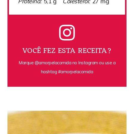
Proteína:
5,1 g
Colesterol:
27 mg
VOCÊ FEZ ESTA RECEITA?
Marque @amorpelacomida no Instagram ou use a
hashtag #amorpelacomida