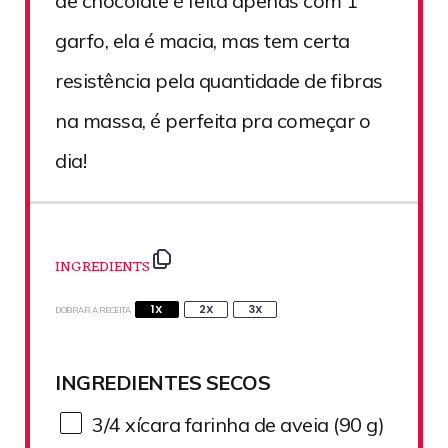
de chocolate é feita apenas com 1
garfo, ela é macia, mas tem certa
resistência pela quantidade de fibras
na massa, é perfeita pra começar o
dia!
INGREDIENTS
1X
2X
3X
DOBRAR A RECEITA
INGREDIENTES SECOS
3/4
xícara farinha de aveia (
90 g
)