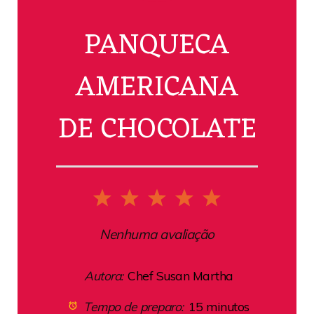
PANQUECA
AMERICANA
DE CHOCOLATE
1
2
3
4
5
Star
Stars
Stars
Stars
Stars
Nenhuma avaliação
Autora:
Chef Susan Martha
Tempo de preparo:
15 minutos