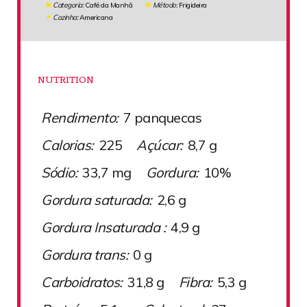
Categoria:
Café da Manhã
Método:
Frigideira
Cozinha:
Americana
NUTRITION
Rendimento:
7 panquecas
Calorias:
225
Açúcar:
8,7 g
Sódio:
33,7 mg
Gordura:
10%
Gordura saturada:
2,6 g
Gordura Insaturada :
4,9 g
Gordura trans:
0 g
Carboidratos:
31,8 g
Fibra:
5,3 g