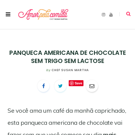
I
Y
n
o
s
u
t
T
a
u
g
b
r
e
a
m
PANQUECA AMERICANA DE CHOCOLATE
SEM TRIGO SEM LACTOSE
by
CHEF SUSAN MARTHA
Save
Se você ama um café da manhã caprichado,
esta panqueca americana de chocolate vai
fazer com que você comece seu dia
mais