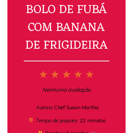
BOLO DE FUBÁ
COM BANANA
DE FRIGIDEIRA
1
2
3
4
5
Star
Stars
Stars
Stars
Stars
Nenhuma avaliação
Autora:
Chef Susan Martha
Tempo de preparo:
22 minutos