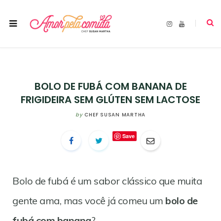
I
Y
n
o
s
u
t
T
a
u
g
b
r
e
a
m
BOLO DE FUBÁ COM BANANA DE
FRIGIDEIRA SEM GLÚTEN SEM LACTOSE
by
CHEF SUSAN MARTHA
Save
Bolo de fubá é um sabor clássico que muita
gente ama, mas você já comeu um
bolo de
fubá com banana
?