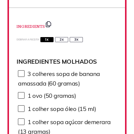
INGREDIENTS
1X
2X
3X
DOBRAR A RECEITA
INGREDIENTES MOLHADOS
3
colheres sopa de banana
amassada (
60
gramas)
1
ovo (50 gramas)
1
colher sopa óleo (
15
ml)
1
colher sopa açúcar demerara
(
13
gramas)