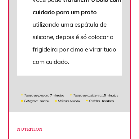
cuidado para um prato
utilizando uma espátula de
silicone, depois é só colocar a
frigideira por cima e virar tudo
com cuidado.
Tempo de preparo:
7 minutos
Tempo de cozimento:
15 minutos
Categoria:
Lanche
Método:
Assado
Cozinha:
Brasileira
NUTRITION