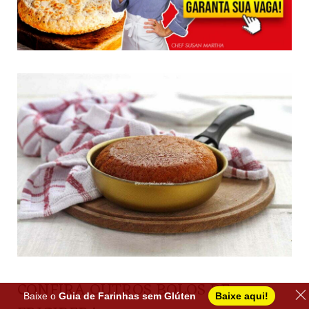
CONFIRA OUTROS BOLOS DE
Baixe o
Guia de Farinhas sem Glúten
Baixe aqui!