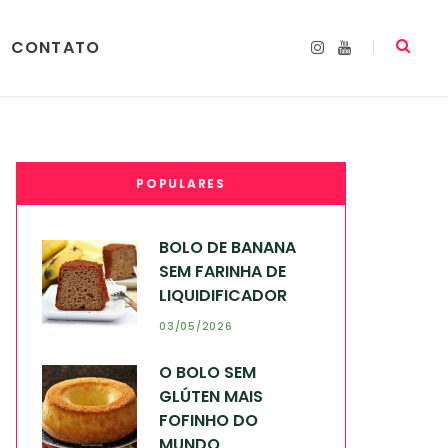
CONTATO
I
Y
n
o
s
u
t
T
a
u
g
b
r
e
a
m
POPULARES
BOLO DE BANANA
SEM FARINHA DE
LIQUIDIFICADOR
03/05/2026
O BOLO SEM
GLÚTEN MAIS
FOFINHO DO
MUNDO