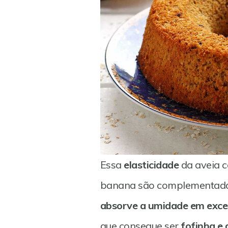
Essa
elasticidade
da aveia
banana são complementad
absorve a umidade em exce
que consegue ser
fofinha e