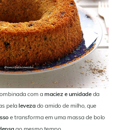
 combinada com a
maciez e umidade
da
as pela
leveza
do amido de milho, que
sso
e transforma em uma massa de bolo
 densa
ao mesmo tempo.