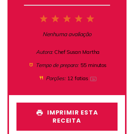
1
2
3
4
5
Star
Stars
Stars
Stars
Stars
Nenhuma avaliação
Autora:
Chef Susan Martha
Tempo de preparo:
55 minutos
Porções:
12
fatias
1
x
IMPRIMIR ESTA
RECEITA