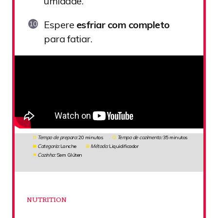
umidade.
Espere
esfriar com completo
para fatiar.
Tempo de preparo:
20 minutos
Tempo de cozimento:
35 minutos
Categoria:
Lanche
Método:
Liquidificador
Cozinha:
Sem Glúten
NUTRITION