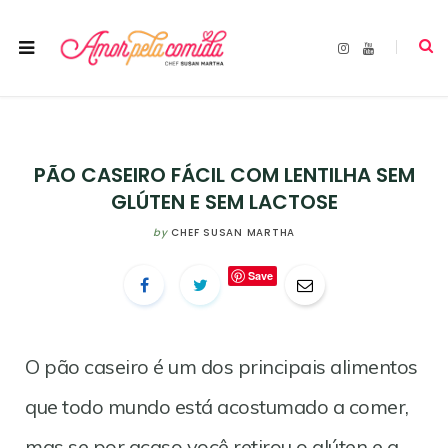
I
Y
n
o
s
u
t
T
a
u
g
b
r
e
a
m
PÃO CASEIRO FÁCIL COM LENTILHA SEM
GLÚTEN E SEM LACTOSE
by
CHEF SUSAN MARTHA
Save
O pão caseiro é um dos principais alimentos
que todo mundo está acostumado a comer,
mas se por acaso você retirou o glúten e a