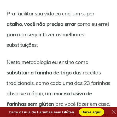
Pra facilitar sua vida eu criei um super
atalho
,
você não precisa errar
como eu errei
para conseguir fazer as melhores
substituições.
Nesta metodologia eu ensino como
substituir a farinha de trigo
das receitas
tradicionais, como cada uma das 23 farinhas
absorve a água, um
mix exclusivo de
farinhas sem glúten
pra você fazer em casa,
Baixe o
Guia de Farinhas sem Glúten
Baixe aqui!
como
substituir e combinar as farinhas sem