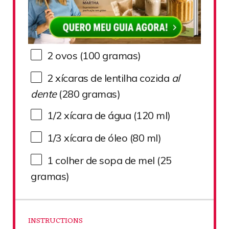
2
ovos (100 gramas)
2
xícaras de lentilha cozida
al
dente
(
280
gramas)
1/2
xícara de água (
120
ml)
1/3
xícara de óleo (
80
ml)
1
colher de sopa de mel (
25
gramas)
INSTRUCTIONS