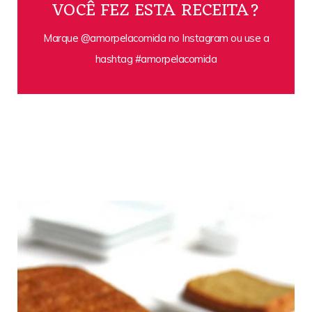
VOCÊ FEZ ESTA RECEITA?
Marque @amorpelacomida no Instagram ou use a
hashtag #amorpelacomida