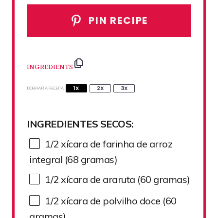
PIN RECIPE
INGREDIENTS
1X
2X
3X
DOBRAR A RECEITA
INGREDIENTES SECOS:
1/2
xícara de farinha de arroz
integral (
68
gramas)
1/2
xícara de araruta (
60
gramas)
1/2
xícara de polvilho doce (
60
gramas)