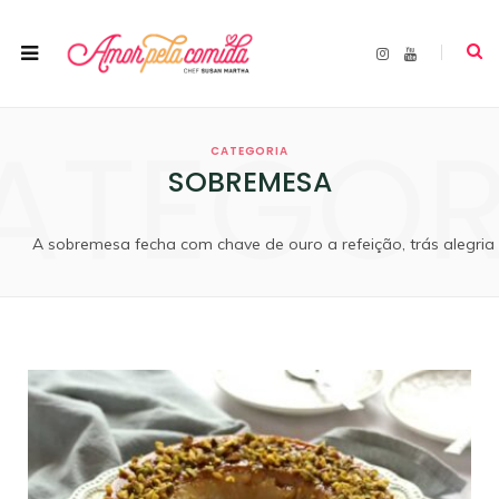
I
Y
n
o
s
u
t
T
a
u
ATEGOR
g
b
r
e
CATEGORIA
a
m
SOBREMESA
A sobremesa fecha com chave de ouro a refeição, trás alegria