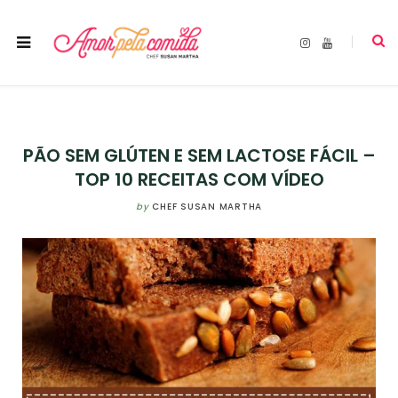
I
Y
n
o
s
u
t
T
a
u
g
b
r
e
a
m
PÃO SEM GLÚTEN E SEM LACTOSE FÁCIL –
TOP 10 RECEITAS COM VÍDEO
by
CHEF SUSAN MARTHA