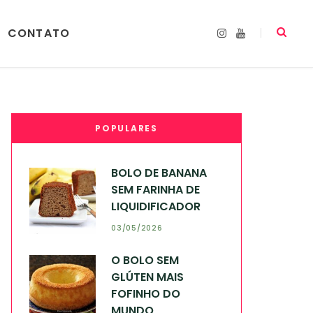
CONTATO
I
Y
n
o
s
u
t
T
a
u
g
b
r
e
a
m
POPULARES
BOLO DE BANANA
SEM FARINHA DE
LIQUIDIFICADOR
03/05/2026
O BOLO SEM
GLÚTEN MAIS
FOFINHO DO
MUNDO