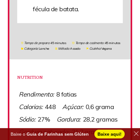
fécula de batata.
Tempo de preparo:
45 minutos
Tempo de cozimento:
45 minutos
Categoria:
Lanche
Método:
Assado
Cozinha:
Vegana
NUTRITION
Rendimento:
8 fatias
Calorias:
448
Açúcar:
0,6 grama
Sódio:
27%
Gordura:
28,2 gramas
Gordura saturada:
21,2 gramas
Baixe o
Guia de Farinhas sem Glúten
Baixe aqui!