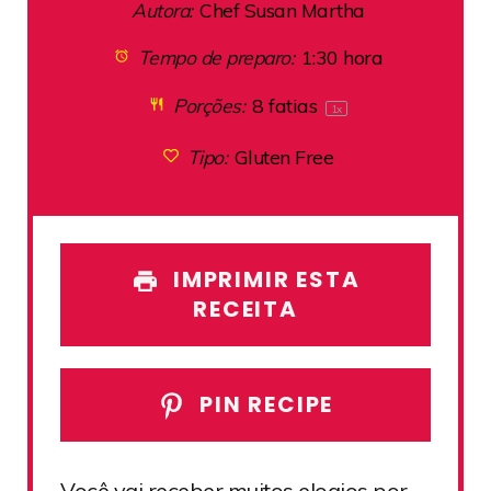
Autora:
Chef Susan Martha
Tempo de preparo:
1:30 hora
Porções:
8
fatias
1
x
Tipo:
Gluten Free
IMPRIMIR ESTA
RECEITA
PIN RECIPE
Você vai receber muitos elogios por