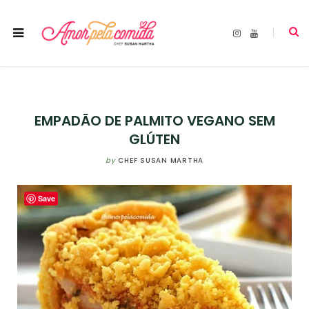
I
Y
n
o
s
u
t
T
a
u
g
b
r
e
a
m
EMPADÃO DE PALMITO VEGANO SEM
GLÚTEN
by
CHEF SUSAN MARTHA
Save