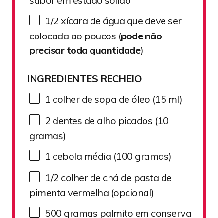
sabor em estado sólido
1/2
xícara de água que deve ser
colocada ao poucos (
pode não
precisar toda quantidade
)
INGREDIENTES RECHEIO
1
colher de sopa de óleo (
15
ml)
2
dentes de alho picados (
10
gramas)
1
cebola média (
100
gramas)
1/2
colher de chá de pasta de
pimenta vermelha (opcional)
500
gramas palmito em conserva