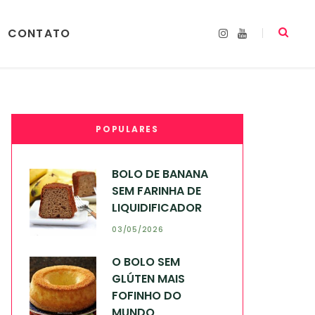
CONTATO
I
Y
n
o
s
u
t
T
a
u
g
b
r
e
a
m
POPULARES
BOLO DE BANANA
SEM FARINHA DE
LIQUIDIFICADOR
03/05/2026
O BOLO SEM
GLÚTEN MAIS
FOFINHO DO
MUNDO