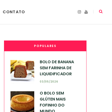
CONTATO
I
Y
n
o
s
u
t
T
a
u
g
b
r
e
a
m
POPULARES
BOLO DE BANANA
SEM FARINHA DE
LIQUIDIFICADOR
03/05/2026
O BOLO SEM
GLÚTEN MAIS
FOFINHO DO
MUNDO