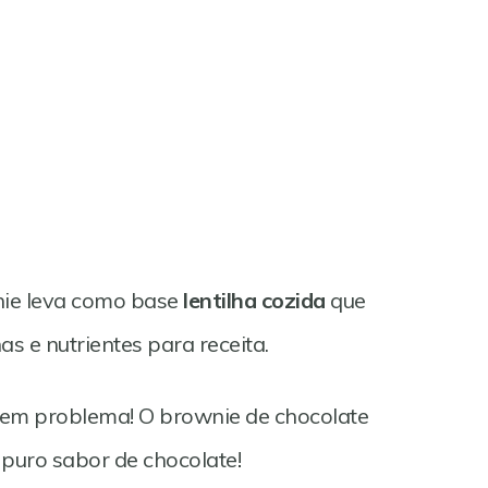
wnie leva como base
lentilha cozida
que
as e nutrientes para receita.
 tem problema! O brownie de chocolate
é puro sabor de chocolate!