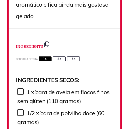
aromático e fica ainda mais gostoso
gelado.
INGREDIENTS
1X
2X
3X
DOBRAR A RECEITA
INGREDIENTES SECOS:
1
xícara de aveia em flocos finos
sem glúten (
110
gramas)
1/2
xícara de polvilho doce (
60
gramas)