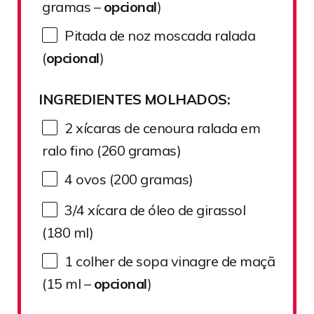
gramas –
opcional
)
Pitada de noz moscada ralada
(
opcional
)
INGREDIENTES MOLHADOS:
2
xícaras de cenoura ralada em
ralo fino (
260
gramas)
4
ovos (200 gramas)
3/4
xícara de óleo de girassol
(
180
ml)
1
colher de sopa vinagre de maçã
(
15
ml –
opcional
)