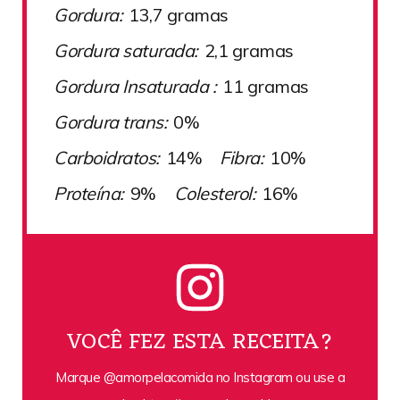
Gordura:
13,7 gramas
Gordura saturada:
2,1 gramas
Gordura Insaturada :
11 gramas
Gordura trans:
0%
Carboidratos:
14%
Fibra:
10%
Proteína:
9%
Colesterol:
16%
VOCÊ FEZ ESTA RECEITA?
Marque @amorpelacomida no Instagram ou use a