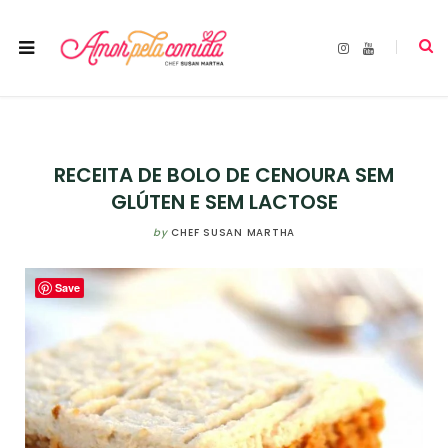
I
Y
n
o
s
u
t
T
a
u
g
b
r
e
a
m
RECEITA DE BOLO DE CENOURA SEM
GLÚTEN E SEM LACTOSE
by
CHEF SUSAN MARTHA
Save