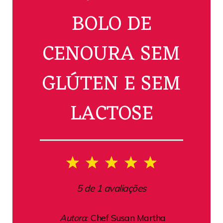
BOLO DE
CENOURA SEM
GLÚTEN E SEM
LACTOSE
1
2
3
4
5
Star
Stars
Stars
Stars
Stars
5
de
1
avaliações
Autora:
Chef Susan Martha