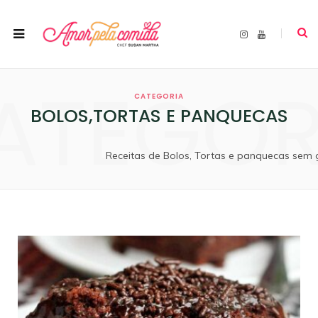
I
Y
n
o
s
u
t
T
a
u
ATEGOR
g
b
r
e
CATEGORIA
a
m
BOLOS,TORTAS E PANQUECAS
Receitas de Bolos, Tortas e panquecas sem 