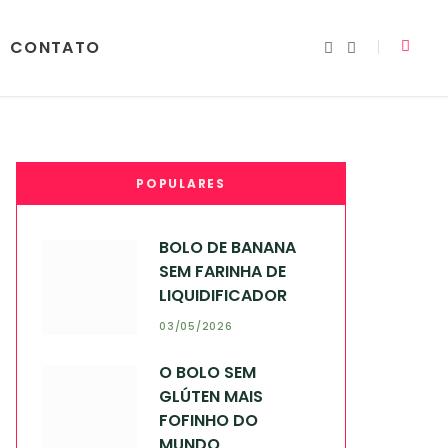
CONTATO
I
Y
n
o
s
u
t
T
a
u
g
b
r
e
a
m
POPULARES
BOLO DE BANANA
SEM FARINHA DE
LIQUIDIFICADOR
03/05/2026
O BOLO SEM
GLÚTEN MAIS
FOFINHO DO
MUNDO