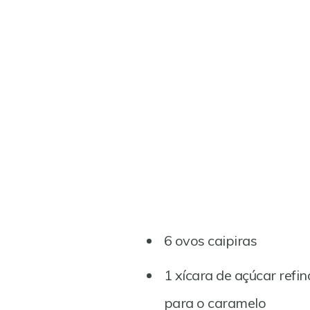
6 ovos caipiras
1 xícara de açúcar refi
para o caramelo