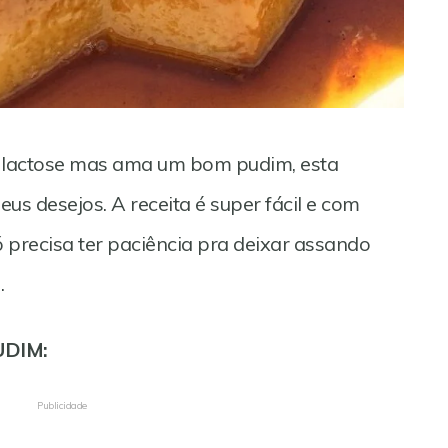
 a lactose mas ama um bom pudim, esta
seus desejos. A receita é super fácil e com
ó precisa ter paciência pra deixar assando
.
UDIM:
Publicidade