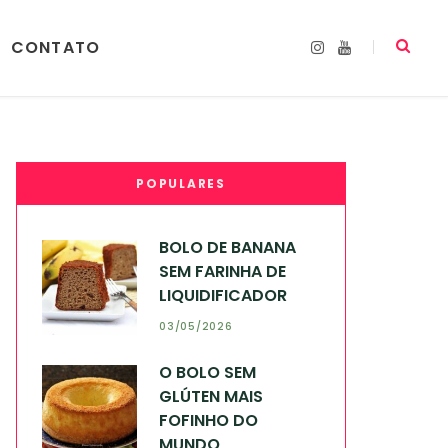
CONTATO
I
Y
n
o
s
u
t
T
a
u
g
b
r
e
a
m
POPULARES
BOLO DE BANANA
SEM FARINHA DE
LIQUIDIFICADOR
03/05/2026
O BOLO SEM
GLÚTEN MAIS
FOFINHO DO
MUNDO