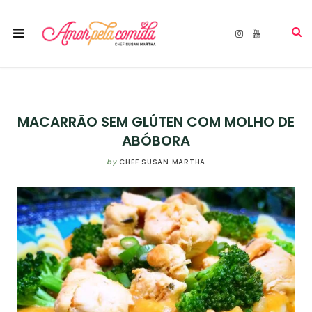
I
Y
n
o
s
u
t
T
a
u
g
b
r
e
a
m
MACARRÃO SEM GLÚTEN COM MOLHO DE
ABÓBORA
by
CHEF SUSAN MARTHA