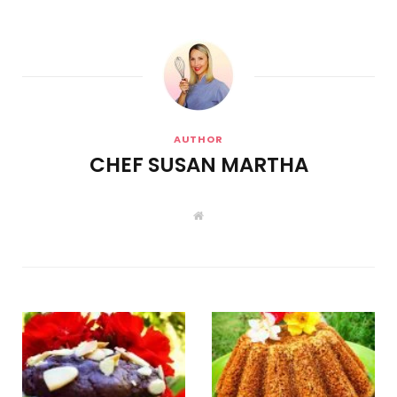
AUTHOR
CHEF SUSAN MARTHA
W
e
b
s
i
t
e