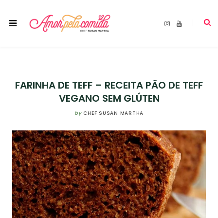
I
Y
n
o
s
u
t
T
a
u
g
b
r
e
a
m
FARINHA DE TEFF – RECEITA PÃO DE TEFF
VEGANO SEM GLÚTEN
by
CHEF SUSAN MARTHA