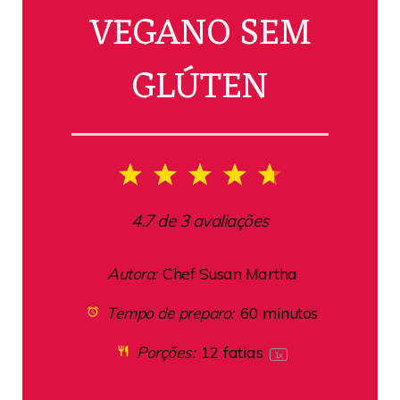
VEGANO SEM
GLÚTEN
1
2
3
4
5
Star
Stars
Stars
Stars
Stars
4.7
de
3
avaliações
Autora:
Chef Susan Martha
Tempo de preparo:
60 minutos
Porções:
12
fatias
1
x