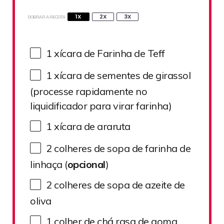
1X
2X
3X
DOBRAR A RECEITA
1
xícara de Farinha de Teff
1
xícara de sementes de girassol
(processe rapidamente no
liquidificador para virar farinha)
1
xícara de araruta
2
colheres de sopa de farinha de
linhaça (
opcional
)
2
colheres de sopa de azeite de
oliva
1
colher de chá rasa de goma