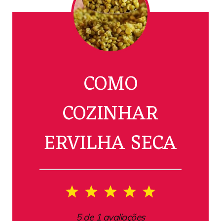
COMO
COZINHAR
ERVILHA SECA
1
2
3
4
5
Star
Stars
Stars
Stars
Stars
5
de
1
avaliações