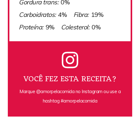
Gordura trans:
0%
Carboidratos:
4%
Fibra:
19%
Proteína:
9%
Colesterol:
0%
VOCÊ FEZ ESTA RECEITA?
Marque @amorpelacomida no Instagram ou use a
hashtag #amorpelacomida