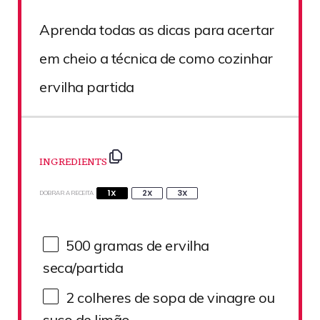
Aprenda todas as dicas para acertar
em cheio a técnica de como cozinhar
ervilha partida
INGREDIENTS
1X
2X
3X
DOBRAR A RECEITA
500
gramas de ervilha
seca/partida
2
colheres de sopa de vinagre ou
suco de limão