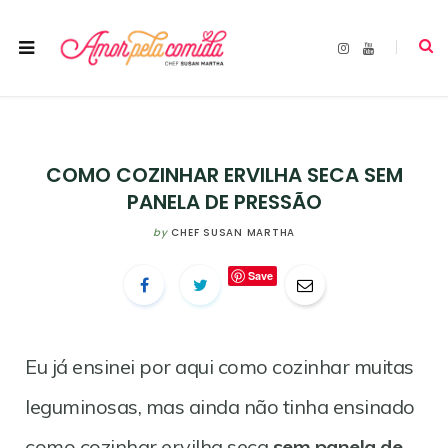
I
Y
n
o
s
u
t
T
a
u
g
b
r
e
a
m
COMO COZINHAR ERVILHA SECA SEM
PANELA DE PRESSÃO
by
CHEF SUSAN MARTHA
Save
Eu já ensinei por aqui como cozinhar muitas
leguminosas, mas ainda não tinha ensinado
como cozinhar ervilha seca
sem panela de