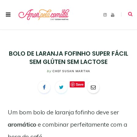
I
Y
n
o
s
u
t
T
a
u
g
b
r
e
a
m
BOLO DE LARANJA FOFINHO SUPER FÁCIL
SEM GLÚTEN SEM LACTOSE
by
CHEF SUSAN MARTHA
Save
Um bom bolo de laranja fofinho deve ser
aromático
e combinar perfeitamente com a
hora do café.