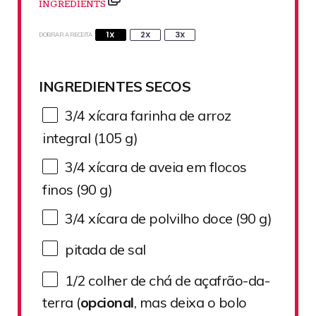
INGREDIENTS
1X
2X
3X
DOBRAR A RECEITA
INGREDIENTES SECOS
3/4
xícara farinha de arroz
integral (
105 g
)
3/4
xícara de aveia em flocos
finos (
90 g
)
3/4
xícara de polvilho doce (
90 g
)
pitada de sal
1/2
colher de chá de açafrão-da-
terra (
opcional
, mas deixa o bolo