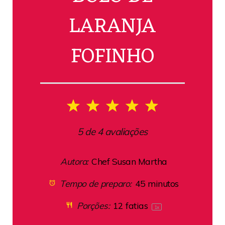
LARANJA
FOFINHO
1
2
3
4
5
Star
Stars
Stars
Stars
Stars
5
de
4
avaliações
Autora:
Chef Susan Martha
Tempo de preparo:
45 minutos
Porções:
12
fatias
1
x