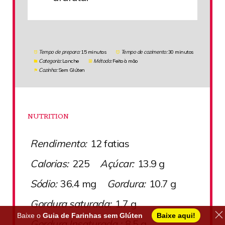
Tempo de preparo:
15 minutos
Tempo de cozimento:
30 minutos
Categoria:
Lanche
Método:
Feito à mão
Cozinha:
Sem Glúten
NUTRITION
Rendimento:
12 fatias
Calorias:
225
Açúcar:
13.9 g
Sódio:
36.4 mg
Gordura:
10.7 g
Gordura saturada:
1.7 g
Baixe o
Guia de Farinhas sem Glúten
Baixe aqui!
Gordura Insaturada :
8.5 g