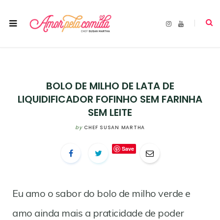
I
Y
n
o
s
u
t
T
a
u
g
b
r
e
a
m
BOLO DE MILHO DE LATA DE
LIQUIDIFICADOR FOFINHO SEM FARINHA
SEM LEITE
by
CHEF SUSAN MARTHA
Save
Eu amo o sabor do bolo de milho verde e
amo ainda mais a praticidade de poder