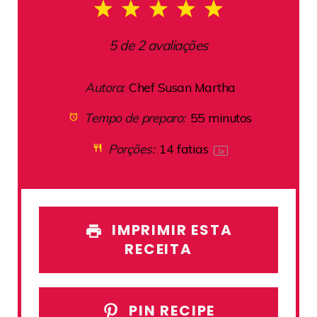
1
2
3
4
5
Star
Stars
Stars
Stars
Stars
5
de
2
avaliações
Autora:
Chef Susan Martha
Tempo de preparo:
55 minutos
Porções:
14
fatias
1
x
IMPRIMIR ESTA
RECEITA
PIN RECIPE