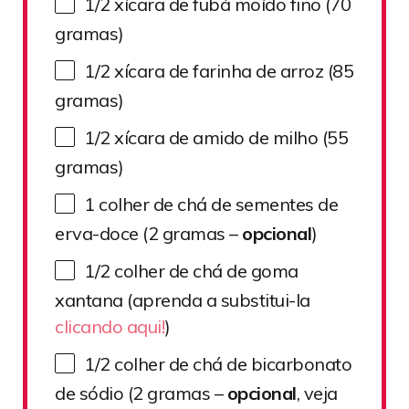
1/2
xícara de fubá moído fino (
70
gramas)
1/2
xícara de farinha de arroz (
85
gramas)
1/2
xícara de amido de milho (
55
gramas)
1
colher de chá de sementes de
erva-doce (
2
gramas –
opcional
)
1/2
colher de chá de goma
xantana (aprenda a substitui-la
clicando aqui!
)
1/2
colher de chá de bicarbonato
de sódio (
2
gramas –
opcional
, veja