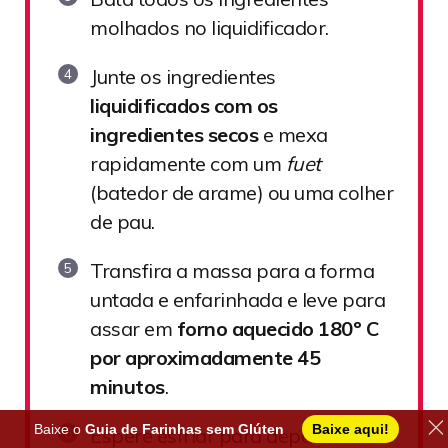
molhados no liquidificador.
Junte os ingredientes
liquidificados com os
ingredientes secos
e mexa
rapidamente com um
fuet
(batedor de arame) ou uma colher
de pau.
Transfira a massa para a forma
untada e enfarinhada e leve para
assar em
forno aquecido 180º C
por aproximadamente 45
minutos
.
Baixe o
Guia de Farinhas sem Glúten
Baixe aqui!
Espere esfriar para depois