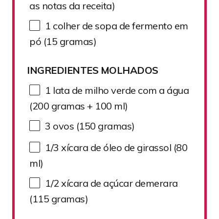
as notas da receita)
1
colher de sopa de fermento em
pó (
15
gramas)
INGREDIENTES MOLHADOS
1
lata de milho verde com a água
(
200
gramas +
100
ml)
3
ovos (150 gramas)
1/3
xícara de óleo de girassol (
80
ml)
1/2
xícara de açúcar demerara
(
115
gramas)