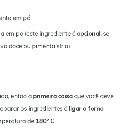
mento em pó
la em pó (este ingrediente é
opcional
, se
rva doce ou pimenta síria)
pida, então a
primeira coisa
que você deve
eparar os ingredientes é
ligar o forno
mperatura de
180º C
.