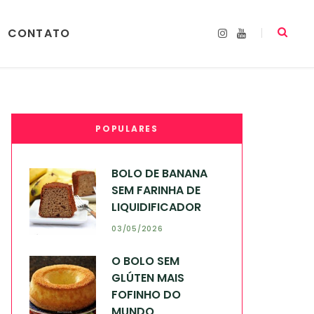
CONTATO
I
Y
n
o
s
u
t
T
a
u
g
b
r
e
a
m
POPULARES
BOLO DE BANANA
SEM FARINHA DE
LIQUIDIFICADOR
03/05/2026
O BOLO SEM
GLÚTEN MAIS
FOFINHO DO
MUNDO