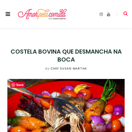
I
Y
n
o
s
u
t
T
a
u
g
b
r
e
a
m
COSTELA BOVINA QUE DESMANCHA NA
BOCA
by
CHEF SUSAN MARTHA
Save