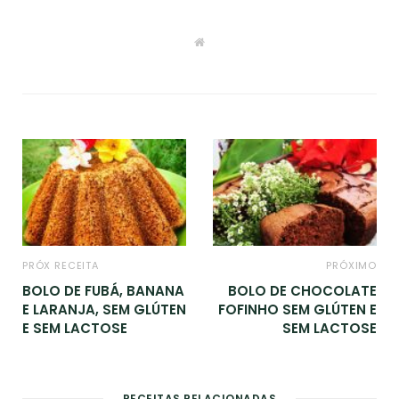
W
e
b
s
i
t
e
PRÓX RECEITA
PRÓXIMO
BOLO DE FUBÁ, BANANA
BOLO DE CHOCOLATE
E LARANJA, SEM GLÚTEN
FOFINHO SEM GLÚTEN E
E SEM LACTOSE
SEM LACTOSE
RECEITAS RELACIONADAS