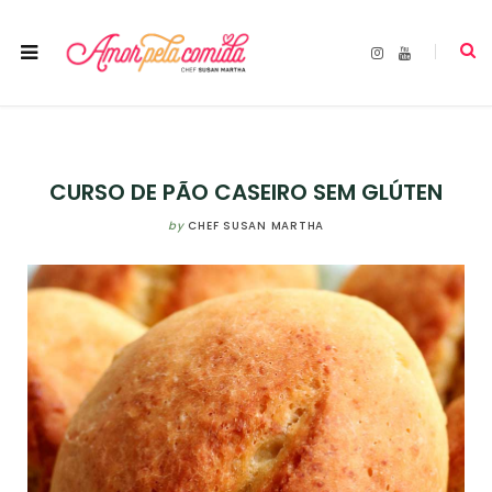
I
Y
n
o
s
u
t
T
a
u
g
b
r
e
a
m
CURSO DE PÃO CASEIRO SEM GLÚTEN
by
CHEF SUSAN MARTHA