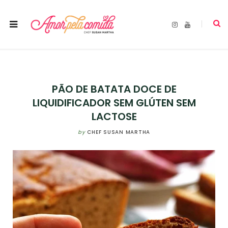
I
Y
n
o
s
u
t
T
a
u
g
b
r
e
a
m
PÃO DE BATATA DOCE DE
LIQUIDIFICADOR SEM GLÚTEN SEM
LACTOSE
by
CHEF SUSAN MARTHA