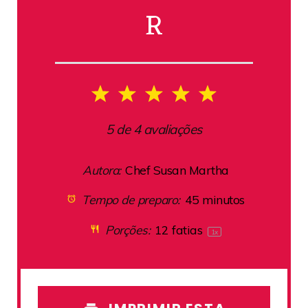
R
1
2
3
4
5
Star
Stars
Stars
Stars
Stars
5
de
4
avaliações
Autora:
Chef Susan Martha
Tempo de preparo:
45 minutos
Porções:
12
fatias
1
x