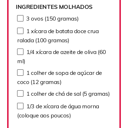
INGREDIENTES MOLHADOS
3
ovos (150 gramas)
1
xícara de batata doce crua
ralada (
100
gramas)
1/4
xícara de azeite de oliva (
60
ml)
1
colher de sopa de açúcar de
coco (
12
gramas)
1
colher de chá de sal (
5
gramas)
1/3
de xícara de água morna
(coloque aos poucos)