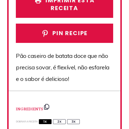
IMPRIMIR ESTA
RECEITA
PIN RECIPE
Pão caseiro de batata doce que não
precisa sovar, é flexível, não esfarela
e o sabor é delicioso!
INGREDIENTS
1X
2X
3X
DOBRAR A RECEITA