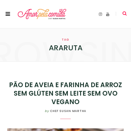
I
Y
n
o
s
u
t
T
a
u
ROWSI
g
b
r
e
TAG
a
m
ARARUTA
PÃO DE AVEIA E FARINHA DE ARROZ
SEM GLÚTEN SEM LEITE SEM OVO
VEGANO
by
CHEF SUSAN MARTHA