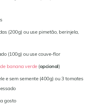
os
as (200g) ou use pimetão, berinjela,
ado (100g) ou use couve-flor
de banana verde
(
opcional
)
ele e sem semente (400g) ou 3 tomates
cessado
 a gosto