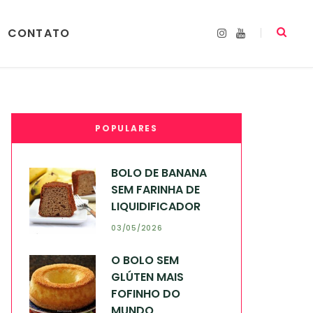
CONTATO
I
Y
n
o
s
u
t
T
a
u
g
b
r
e
a
m
POPULARES
BOLO DE BANANA
SEM FARINHA DE
LIQUIDIFICADOR
03/05/2026
O BOLO SEM
GLÚTEN MAIS
FOFINHO DO
MUNDO