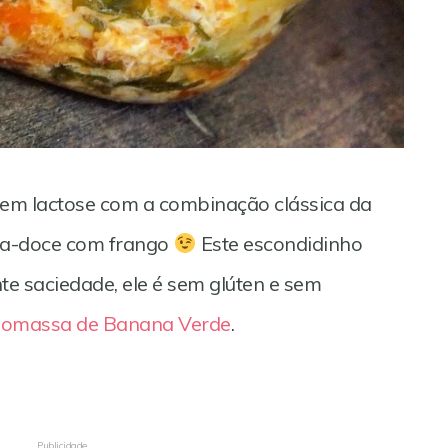
sem lactose com a combinação clássica da
ta-doce com frango
Este escondidinho
nte saciedade, ele é sem glúten e sem
iomassa de Banana Verde
.
Publicidade