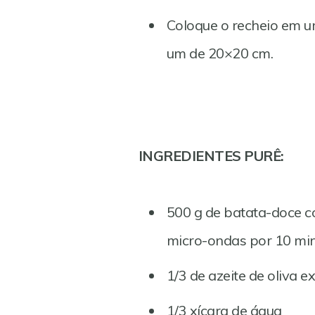
Coloque o recheio em um
um de 20×20 cm.
INGREDIENTES PURÊ:
500 g de batata-doce co
micro-ondas por 10 min
1/3 de azeite de oliva e
1/3 xícara de água