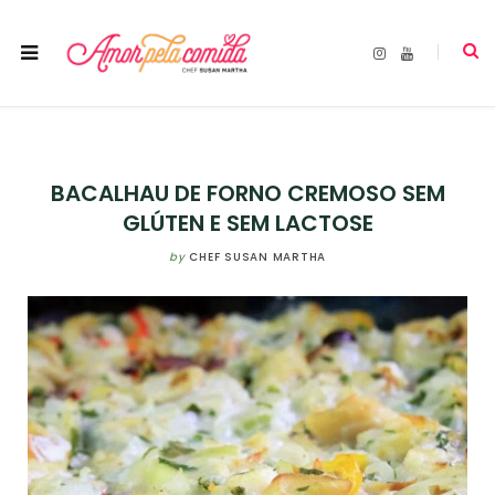
I
Y
n
o
s
u
t
T
a
u
g
b
r
e
a
m
BACALHAU DE FORNO CREMOSO SEM
GLÚTEN E SEM LACTOSE
by
CHEF SUSAN MARTHA