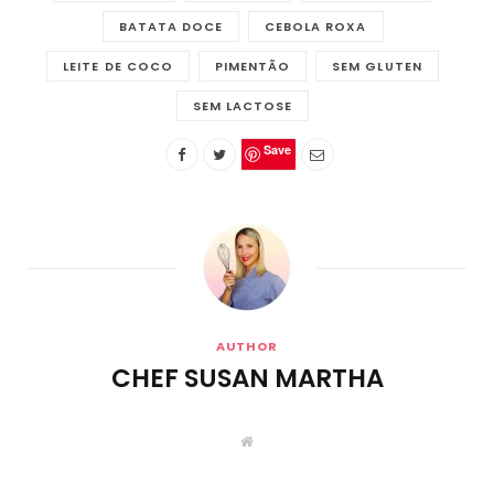
BATATA DOCE
CEBOLA ROXA
LEITE DE COCO
PIMENTÃO
SEM GLUTEN
SEM LACTOSE
Save
AUTHOR
CHEF SUSAN MARTHA
W
e
b
s