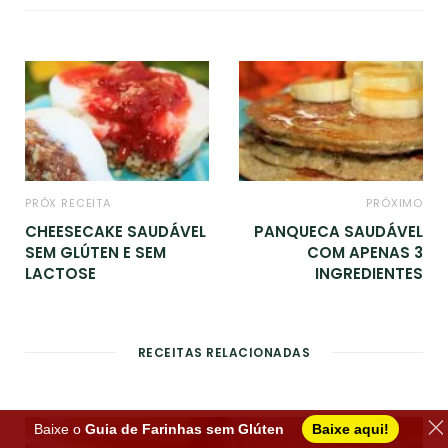
i
t
e
PRÓX RECEITA
PRÓXIMO
CHEESECAKE SAUDÁVEL
PANQUECA SAUDÁVEL
SEM GLÚTEN E SEM
COM APENAS 3
LACTOSE
INGREDIENTES
RECEITAS RELACIONADAS
Baixe o
Guia de Farinhas sem Glúten
Baixe aqui!