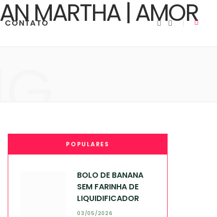
CONTATO
I
Y
n
o
s
u
t
T
a
u
NG
g
b
r
e
a
m
POPULARES
BOLO DE BANANA
SEM FARINHA DE
LIQUIDIFICADOR
03/05/2026