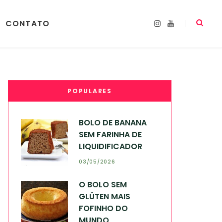
CONTATO
I
Y
n
o
s
u
t
T
a
u
g
b
r
e
a
m
POPULARES
BOLO DE BANANA
SEM FARINHA DE
LIQUIDIFICADOR
03/05/2026
O BOLO SEM
GLÚTEN MAIS
FOFINHO DO
MUNDO