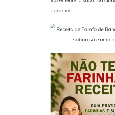
incrementei o sabor adicion
opcional.