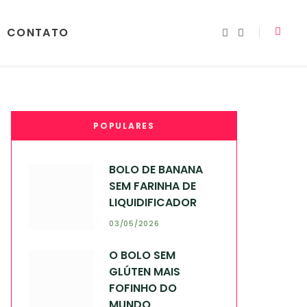
CONTATO
I
Y
n
o
s
u
t
T
a
u
g
b
r
e
a
m
POPULARES
BOLO DE BANANA
SEM FARINHA DE
LIQUIDIFICADOR
03/05/2026
O BOLO SEM
GLÚTEN MAIS
FOFINHO DO
MUNDO