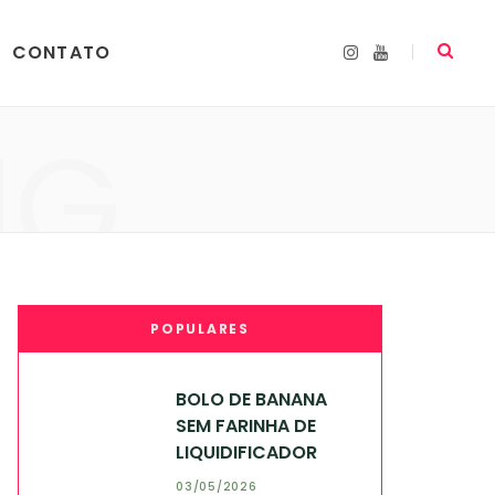
CONTATO
I
Y
n
o
s
u
t
T
a
u
NG
g
b
r
e
a
m
POPULARES
BOLO DE BANANA
SEM FARINHA DE
LIQUIDIFICADOR
03/05/2026