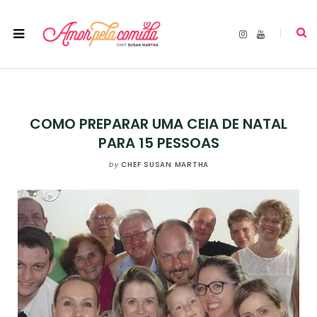
I
Y
n
o
s
u
t
T
a
u
g
b
r
e
a
m
COMO PREPARAR UMA CEIA DE NATAL
PARA 15 PESSOAS
by
CHEF SUSAN MARTHA