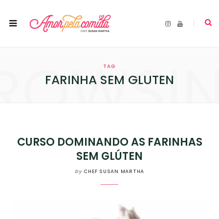
I
Y
n
o
s
u
t
T
a
u
ROWSI
g
b
r
e
TAG
a
m
FARINHA SEM GLUTEN
CURSO DOMINANDO AS FARINHAS
SEM GLÚTEN
by
CHEF SUSAN MARTHA