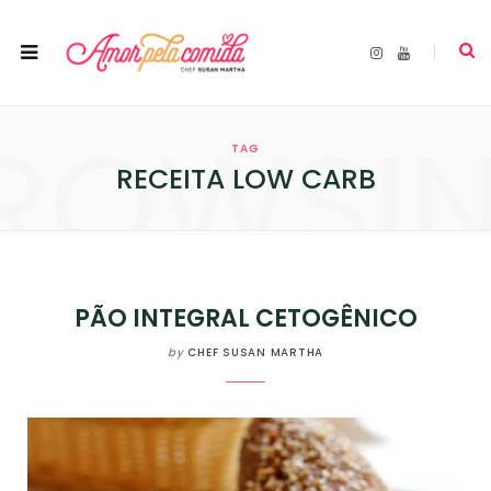
I
Y
n
o
s
u
t
T
a
u
ROWSI
g
b
r
e
TAG
a
m
RECEITA LOW CARB
PÃO INTEGRAL CETOGÊNICO
by
CHEF SUSAN MARTHA