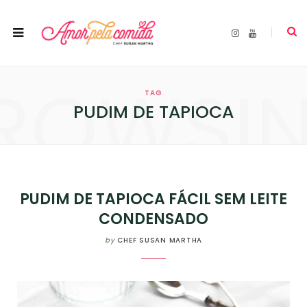
I
Y
n
o
s
u
t
T
a
u
ROWSI
g
b
r
e
TAG
a
m
PUDIM DE TAPIOCA
PUDIM DE TAPIOCA FÁCIL SEM LEITE
CONDENSADO
by
CHEF SUSAN MARTHA