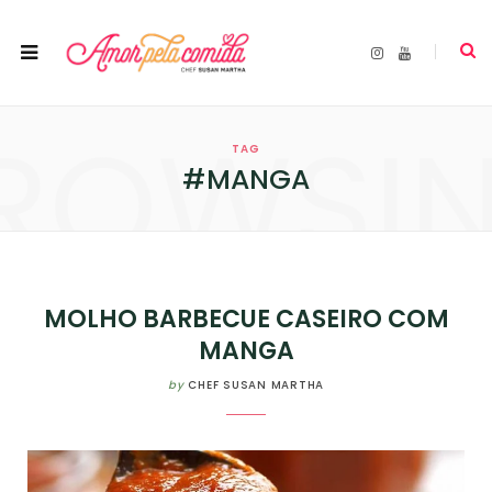
I
Y
n
o
s
u
t
T
a
u
ROWSI
g
b
r
e
TAG
a
m
#MANGA
MOLHO BARBECUE CASEIRO COM
MANGA
by
CHEF SUSAN MARTHA