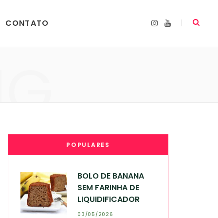
CONTATO
I
Y
n
o
s
u
t
T
a
u
NG
g
b
r
e
a
m
POPULARES
BOLO DE BANANA
SEM FARINHA DE
LIQUIDIFICADOR
03/05/2026