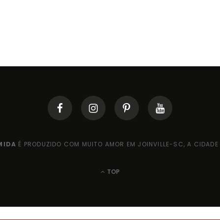
MIDA
É PRODUZIDO COM MUITO AMOR EM JOINVILLE-SC, A CIDADE 
TOP