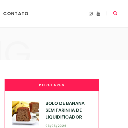
CONTATO
I
Y
n
o
s
u
t
T
a
u
NG
g
b
r
e
a
m
POPULARES
BOLO DE BANANA
SEM FARINHA DE
LIQUIDIFICADOR
03/05/2026