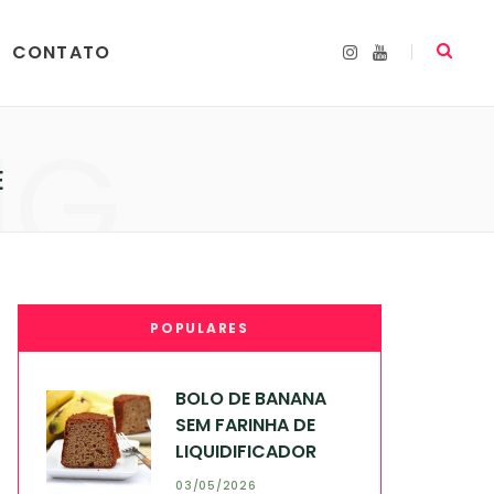
CONTATO
I
Y
n
o
s
u
t
T
a
u
NG
g
b
r
e
a
E
m
POPULARES
BOLO DE BANANA
SEM FARINHA DE
LIQUIDIFICADOR
03/05/2026