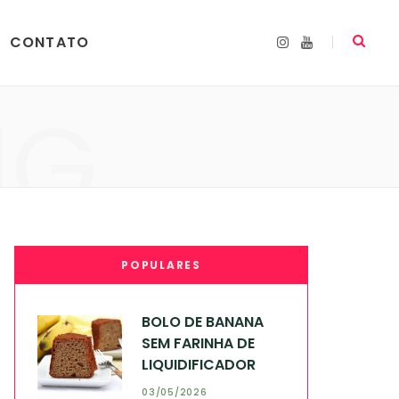
CONTATO
I
Y
n
o
s
u
t
T
a
u
NG
g
b
r
e
a
m
POPULARES
BOLO DE BANANA
SEM FARINHA DE
LIQUIDIFICADOR
03/05/2026