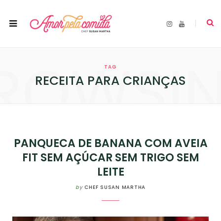
I
Y
n
o
s
u
t
T
a
u
ROWSI
g
b
r
e
TAG
a
m
RECEITA PARA CRIANÇAS
PANQUECA DE BANANA COM AVEIA
FIT SEM AÇÚCAR SEM TRIGO SEM
LEITE
by
CHEF SUSAN MARTHA