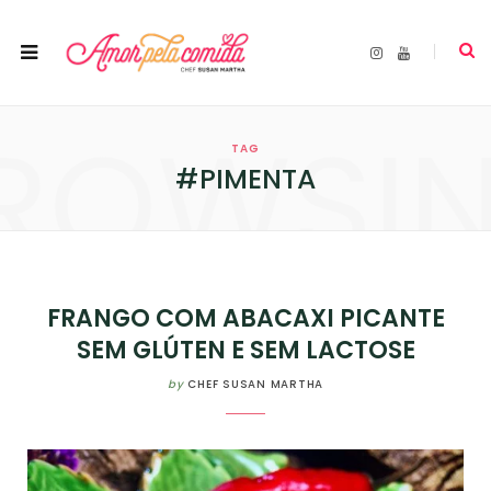
I
Y
n
o
s
u
t
T
a
u
ROWSI
g
b
r
e
TAG
a
m
#PIMENTA
FRANGO COM ABACAXI PICANTE
SEM GLÚTEN E SEM LACTOSE
by
CHEF SUSAN MARTHA