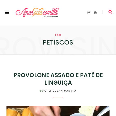
I
Y
n
o
s
u
t
T
a
u
ROWSI
g
b
r
e
TAG
a
m
PETISCOS
PROVOLONE ASSADO E PATÊ DE
LINGUIÇA
by
CHEF SUSAN MARTHA