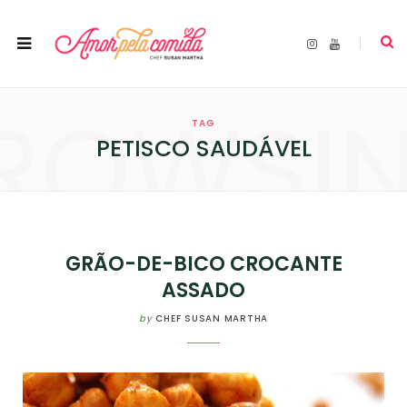
I
Y
n
o
s
u
t
T
a
u
ROWSI
g
b
r
e
TAG
a
m
PETISCO SAUDÁVEL
GRÃO-DE-BICO CROCANTE
ASSADO
by
CHEF SUSAN MARTHA