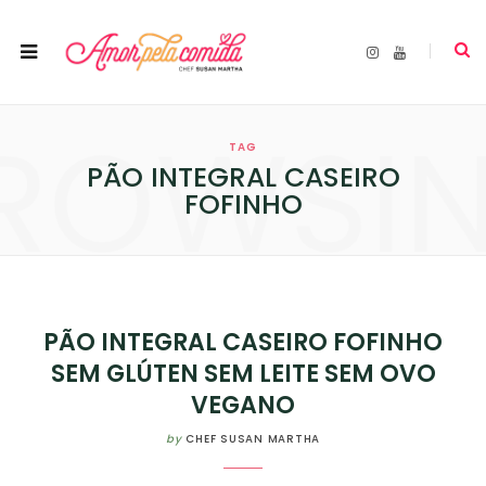
I
Y
n
o
s
u
t
T
a
u
ROWSI
g
b
r
e
TAG
a
m
PÃO INTEGRAL CASEIRO
FOFINHO
PÃO INTEGRAL CASEIRO FOFINHO
SEM GLÚTEN SEM LEITE SEM OVO
VEGANO
by
CHEF SUSAN MARTHA