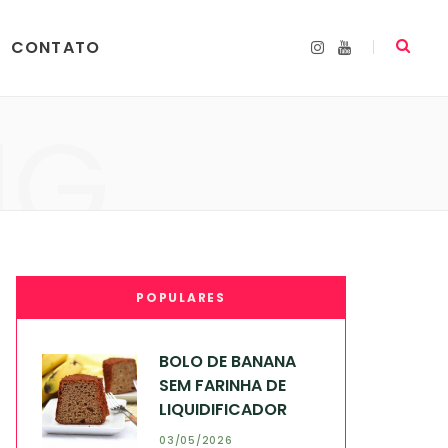
CONTATO
I
Y
n
o
s
u
t
T
a
u
NG
g
b
r
e
a
m
POPULARES
BOLO DE BANANA
SEM FARINHA DE
LIQUIDIFICADOR
03/05/2026