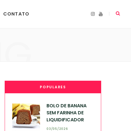
CONTATO
I
Y
n
o
s
u
t
T
a
u
NG
g
b
r
e
a
m
POPULARES
BOLO DE BANANA
SEM FARINHA DE
LIQUIDIFICADOR
03/05/2026